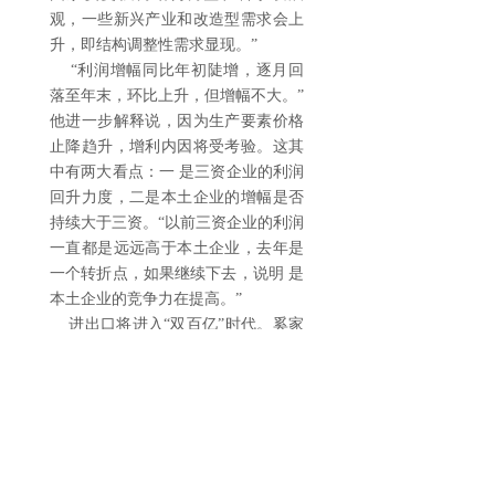
观，一些新兴产业和改造型需求会上
升，即结构调整性需求显现。”
“利润增幅同比年初陡增，逐月回
落至年末，环比上升，但增幅不大。”
他进一步解释说，因为生产要素价格
止降趋升，增利内因将受考验。这其
中有两大看点：一 是三资企业的利润
回升力度，二是本土企业的增幅是否
持续大于三资。“以前三资企业的利润
一直都是远远高于本土企业，去年是
一个转折点，如果继续下去，说明 是
本土企业的竞争力在提高。”
进出口将进入“双百亿”时代。奚家
成认为，今年进口将会上升，同比增
幅可能恢复到两位数。这其中，经济
复苏加快、国外产品具备技术优势并
更快适应新的市场需求是主要原因;与
此同时，出口会低速增长，估计是一
位数，其中加工贸易的占比会下降，