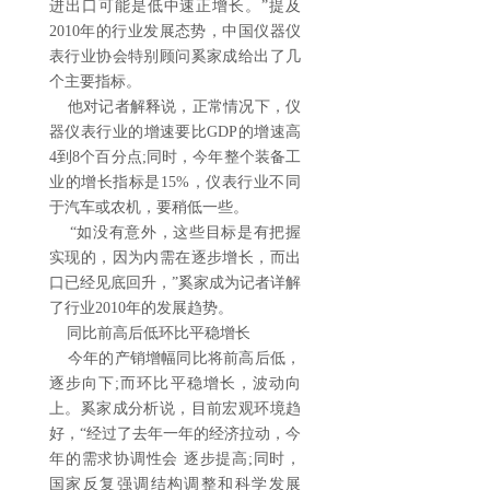
进出口可能是低中速正增长。”提及
2010年的行业发展态势，中国仪器仪
表行业协会特别顾问奚家成给出了几
个主要指标。
他对记者解释说，正常情况下，仪
器仪表行业的增速要比GDP的增速高
4到8个百分点;同时，今年整个装备工
业的增长指标是15%，仪表行业不同
于汽车或农机，要稍低一些。
“如没有意外，这些目标是有把握
实现的，因为内需在逐步增长，而出
口已经见底回升，”奚家成为记者详解
了行业2010年的发展趋势。
同比前高后低环比平稳增长
今年的产销增幅同比将前高后低，
逐步向下;而环比平稳增长，波动向
上。奚家成分析说，目前宏观环境趋
好，“经过了去年一年的经济拉动，今
年的需求协调性会 逐步提高;同时，
国家反复强调结构调整和科学发展