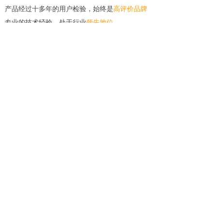
产品经过
十多年的用户检验
，始终是
高评价品牌
专业的
技术
经验
，处于行业
领先地位